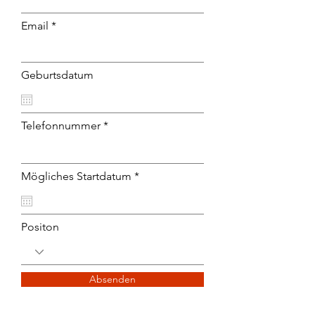
Email
Geburtsdatum
Telefonnummer
r
Mögliches Startdatum
*
e
q
u
i
Positon
r
e
d
Absenden